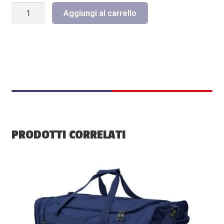
LILLIPUT
Aggiungi al carrello
GIACCONE
MIXER
UNISEX
IMBOTTITO
CON
CAPPUCCIO
-
BLU
quantità
PRODOTTI CORRELATI