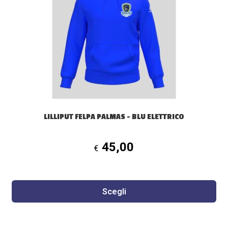
Le
opzioni
possono
essere
scelte
nella
pagina
del
prodotto
LILLIPUT FELPA PALMAS – BLU ELETTRICO
45,00
€
Scegli