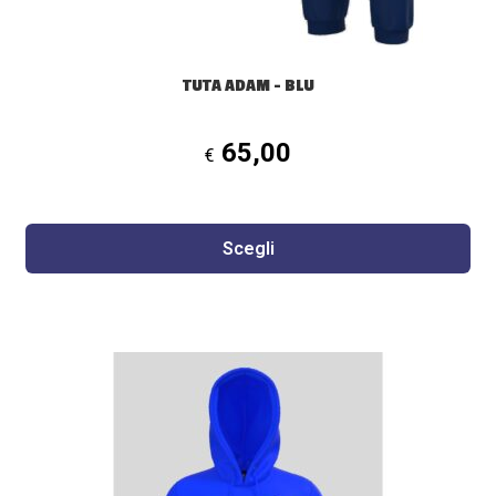
pagina
del
prodotto
TUTA ADAM – BLU
65,00
€
Scegli
Questo
prodotto
ha
più
varianti.