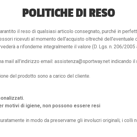
POLITICHE DI RESO
arantito il reso di qualsiasi articolo consegnato, purché in perfet
i accessori ricevuti al momento dell’acquisto oltreché dell’eventual
ederà a rifonderne integralmente il valore (D. Lgs. n. 206/2005 a
na mail all’indirizzo email: assistenza@sportway.net indicando il
zione del prodotto sono a carico del cliente.
onalizzati.
er motivi di igiene, non possono essere resi
ratamente in modo da preservarne gli involucri originali; i colli no