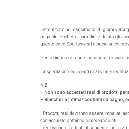
Entro il termine massimo di 30 giorni verrà g
originale, etichette, cartellini e di tutti gl
questo caso Sportway srl a socio unico provv
Per richiedere il reso è necessario inviare u
La spedizione ed i costi relativi alla restitu
N.B:
– Non sono accettati resi di prodotti pers
– Biancheria intima/ costumi da bagno, p
I Prodotti resi dovranno essere imballati accu
non accurato potranno essere respinti.
I resi vanno effettuati al seguente indirizzo: