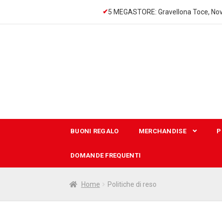
5 MEGASTORE: Gravellona Toce, Nov
Vai
Vai
alla
al
navigazione
contenuto
BUONI REGALO
MERCHANDISE
P
DOMANDE FREQUENTI
Home
Politiche di reso