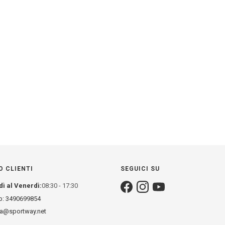
O CLIENTI
SEGUICI SU
dì al Venerdì:
08:30 - 17:30
: 3490699854
za@sportway.net