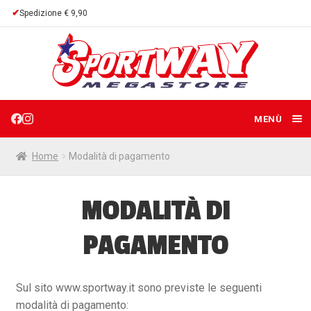
Spedizione € 9,90
Vai
Vai
alla
al
navigazione
contenuto
MENÙ
BUONI REGALO
Home
Modalità di pagamento
MERCHANDISE
Esp
MODALITÀ DI
il
me
POLITICHE
chi
Esp
PAGAMENTO
il
me
Condizioni generali di vendita
chi
Sul sito www.sportway.it sono previste le seguenti
Politiche di reso
modalità di pagamento: