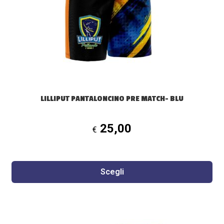
possono
essere
scelte
nella
pagina
del
prodotto
LILLIPUT PANTALONCINO PRE MATCH- BLU
25,00
€
Scegli