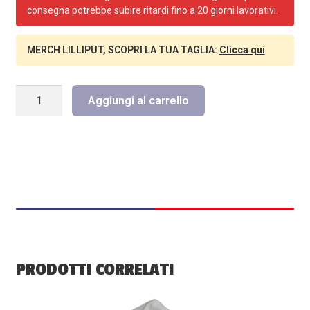
consegna potrebbe subire ritardi fino a 20 giorni lavorativi.
MERCH LILLIPUT, SCOPRI LA TUA TAGLIA:
Clicca qui
KIT
Aggiungi al carrello
LILLIPUT
PERSONALIZZATO
ADULTO
quantità
PRODOTTI CORRELATI
Questo