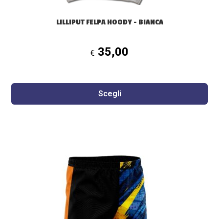
prodotto
LILLIPUT FELPA HOODY – BIANCA
35,00
€
Scegli
Questo
prodotto
ha
più
varianti.
Le
opzioni