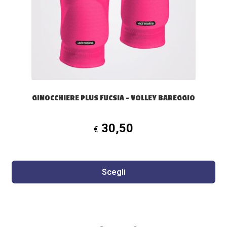
possono
essere
scelte
nella
pagina
del
prodotto
GINOCCHIERE PLUS FUCSIA – VOLLEY BAREGGIO
30,50
€
Scegli
Questo