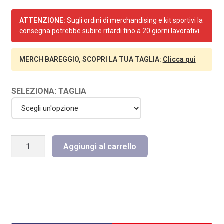
ATTENZIONE:
Sugli ordini di merchandising e kit sportivi la
consegna potrebbe subire ritardi fino a 20 giorni lavorativi.
MERCH BAREGGIO, SCOPRI LA TUA TAGLIA:
Clicca qui
SELEZIONA: TAGLIA
TUTA
Aggiungi al carrello
ADRENALINA
COMPLETA
-
VOLLEY
BAREGGIO
quantità