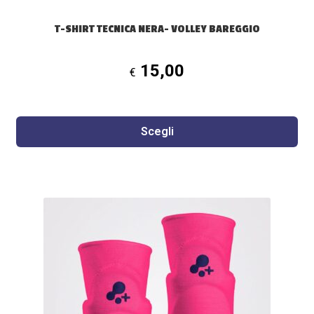
prodotto
T-SHIRT TECNICA NERA- VOLLEY BAREGGIO
15,00
€
Scegli
Questo
prodotto
ha
più
varianti.
Le
opzioni