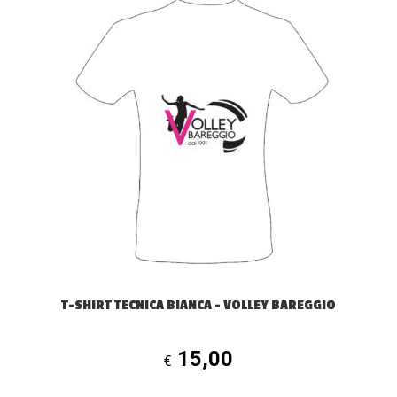
prodotto
ha
più
varianti.
Le
opzioni
possono
essere
scelte
nella
pagina
del
prodotto
T-SHIRT TECNICA BIANCA – VOLLEY BAREGGIO
15,00
€