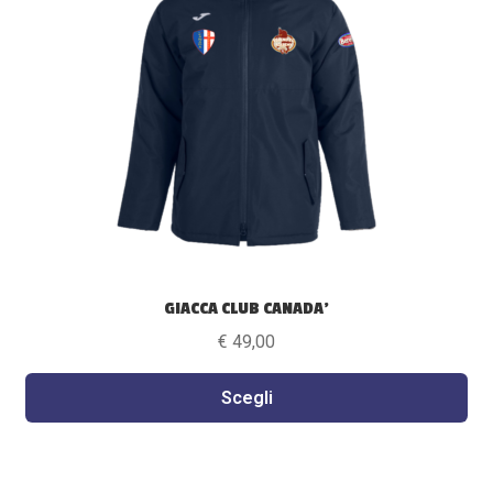
opzioni
possono
essere
scelte
nella
pagina
del
prodotto
GIACCA CLUB CANADA’
€
49,00
Scegli
Questo
prodotto