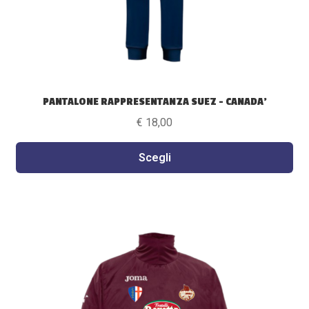
pagina
del
prodotto
PANTALONE RAPPRESENTANZA SUEZ – CANADA’
€
18,00
Scegli
Questo
prodotto
ha
più
varianti.
Le
opzioni
possono