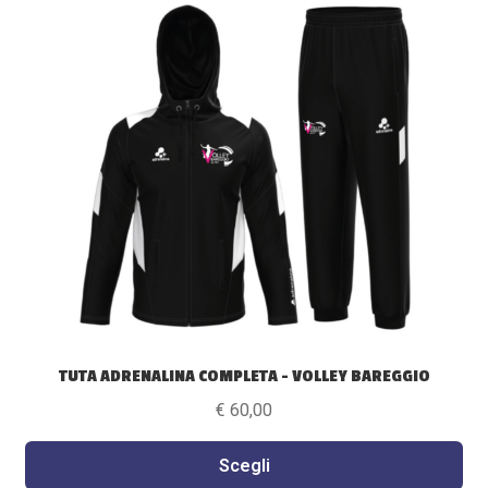
più
varianti.
Le
opzioni
possono
essere
scelte
nella
pagina
del
prodotto
TUTA ADRENALINA COMPLETA – VOLLEY BAREGGIO
€
60,00
Scegli