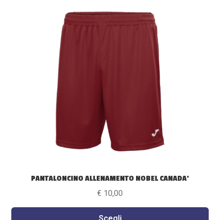
ha
più
varianti.
Le
opzioni
possono
essere
scelte
nella
pagina
del
prodotto
PANTALONCINO ALLENAMENTO NOBEL CANADA’
€
10,00
Scegli