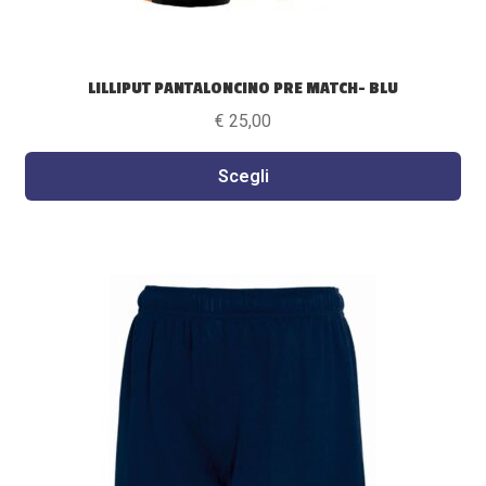
LILLIPUT PANTALONCINO PRE MATCH- BLU
€
25,00
Scegli
Questo
prodotto
ha
più
varianti.
Le
opzioni
possono
essere
scelte