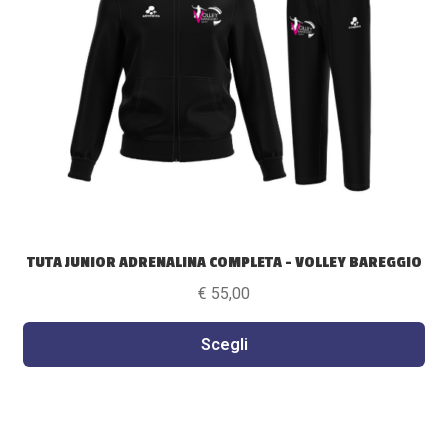
TUTA JUNIOR ADRENALINA COMPLETA – VOLLEY BAREGGIO
€
55,00
Scegli
Questo
prodotto
ha