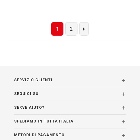
Questo
prodotto
ha
più
1
2
varianti.
Le
opzioni
possono
essere
scelte
nella
SERVIZIO CLIENTI
pagina
del
SEGUICI SU
prodotto
SERVE AIUTO?
SPEDIAMO IN TUTTA ITALIA
METODI DI PAGAMENTO