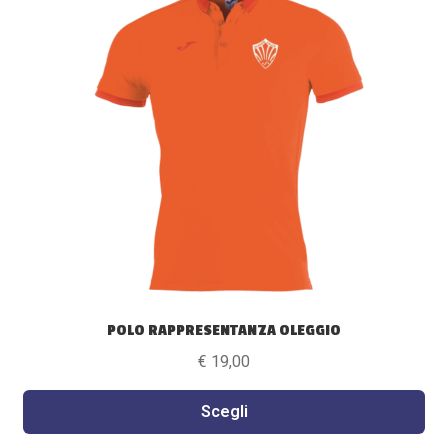
varianti.
Le
opzioni
possono
essere
scelte
nella
pagina
del
prodotto
POLO RAPPRESENTANZA OLEGGIO
€
19,00
Scegli