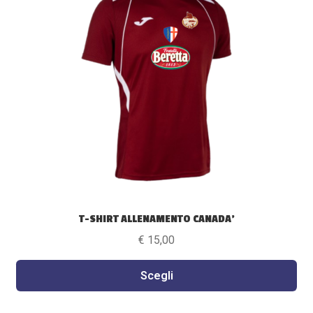
varianti.
Le
opzioni
possono
essere
scelte
nella
pagina
del
prodotto
T-SHIRT ALLENAMENTO CANADA’
€
15,00
Scegli
Questo