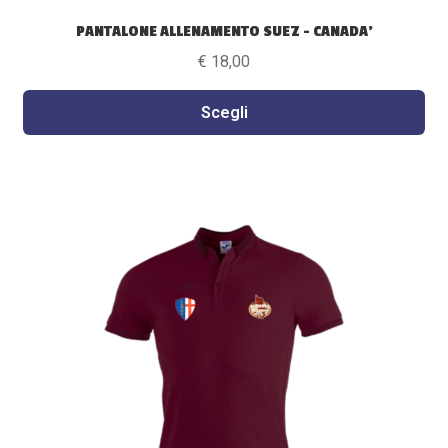
PANTALONE ALLENAMENTO SUEZ – CANADA’
€
18,00
Scegli
Questo
prodotto
ha
più
varianti.
Le
opzioni
possono
essere
scelte
nella
pagina