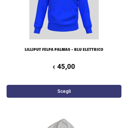
possono
essere
scelte
nella
pagina
del
prodotto
LILLIPUT FELPA PALMAS – BLU ELETTRICO
45,00
€
Scegli
Questo