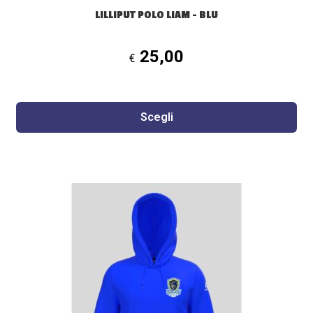
LILLIPUT POLO LIAM – BLU
25,00
€
Scegli
Questo
prodotto
ha
più
varianti.
Le
opzioni