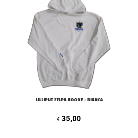
prodotto
ha
più
varianti.
Le
opzioni
possono
essere
scelte
nella
pagina
del
prodotto
LILLIPUT FELPA HOODY – BIANCA
35,00
€