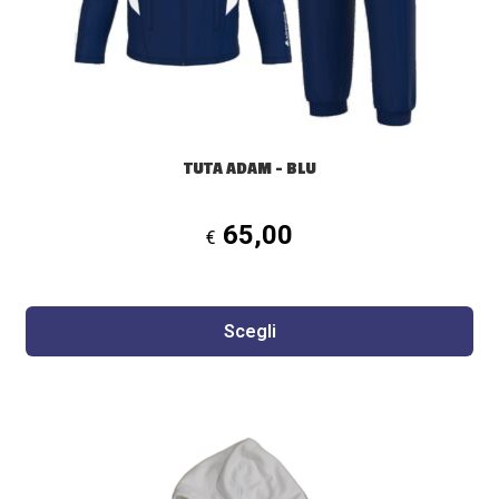
essere
scelte
nella
pagina
del
prodotto
TUTA ADAM – BLU
65,00
€
Scegli
Questo
prodotto