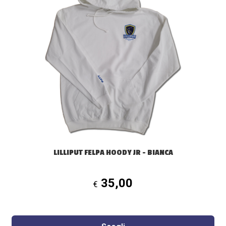
ha
più
varianti.
Le
opzioni
possono
essere
scelte
nella
pagina
del
prodotto
LILLIPUT FELPA HOODY JR – BIANCA
35,00
€