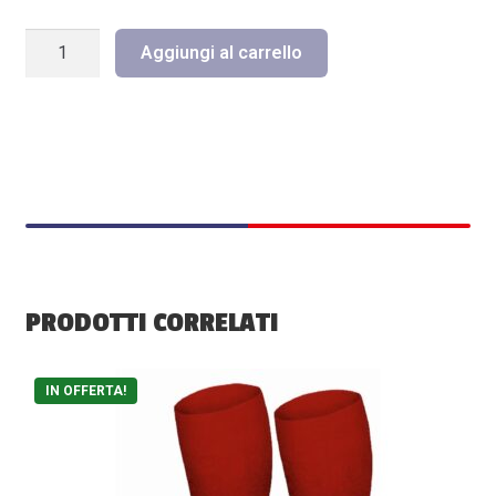
KIT
Aggiungi al carrello
RUGBY
RHO
-
FEMMINILE
quantità
PRODOTTI CORRELATI
Questo
IN OFFERTA!
prodotto
ha
più
varianti.