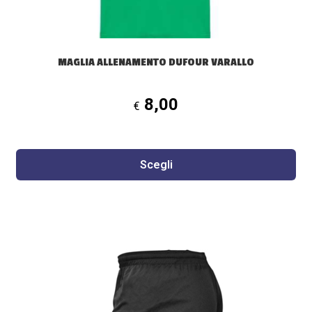
pagina
del
prodotto
MAGLIA ALLENAMENTO DUFOUR VARALLO
8,00
€
Scegli
Questo
prodotto
ha
più
varianti.