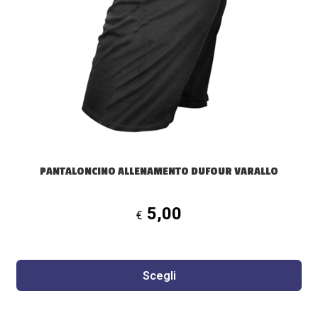
Le
opzioni
possono
essere
scelte
nella
pagina
del
prodotto
PANTALONCINO ALLENAMENTO DUFOUR VARALLO
5,00
€
Scegli