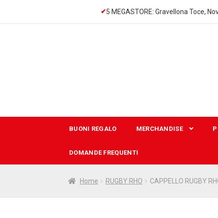
5 MEGASTORE: Gravellona Toce, Nov
Vai
Vai
alla
al
navigazione
contenuto
BUONI REGALO
MERCHANDISE
P
DOMANDE FREQUENTI
Home
RUGBY RHO
CAPPELLO RUGBY RH