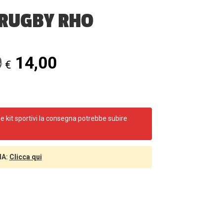
 RUGBY RHO
Il
Il
0
14,00
€
prezzo
prezzo
originale
attuale
era:
è:
e kit sportivi la consegna potrebbe subire
€ 17,00.
€ 14,00.
IA:
Clicca qui