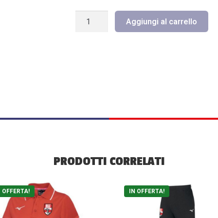
CAPPELLO
Aggiungi al carrello
RUGBY
RHO
quantità
PRODOTTI CORRELATI
to
Questo
N OFFERTA!
IN OFFERTA!
otto
prodotto
ha