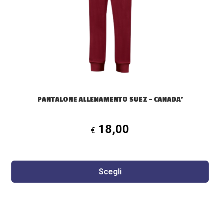
opzioni
possono
essere
scelte
nella
pagina
del
prodotto
PANTALONE ALLENAMENTO SUEZ – CANADA’
18,00
€
Scegli