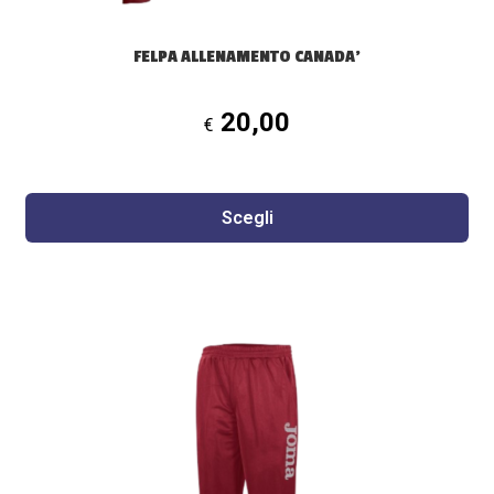
del
prodotto
FELPA ALLENAMENTO CANADA’
20,00
€
Scegli
Questo
prodotto
ha
più
varianti.
Le