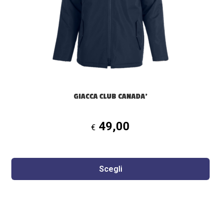
possono
essere
scelte
nella
pagina
del
prodotto
GIACCA CLUB CANADA’
49,00
€
Scegli
Questo