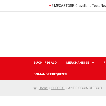
5 MEGASTORE: Gravellona Toce, Nov
Vai
Vai
alla
al
navigazione
contenuto
BUONI REGALO
MERCHANDISE
P
DOMANDE FREQUENTI
Home
OLEGGIO
ANTIPIOGGIA OLEGGIO