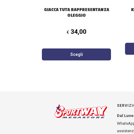
pagina
GIACCA TUTA RAPPRESENTANZA
K
del
OLEGGIO
prodotto
34,00
€
Scegli
SERVIZI
Dal Lune
WhatsApp
assisten