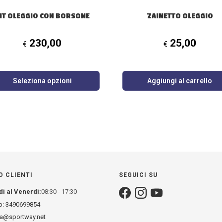
IT OLEGGIO CON BORSONE
ZAINETTO OLEGGIO
230,00
25,00
€
€
Seleziona opzioni
Aggiungi al carrello
O CLIENTI
SEGUICI SU
dì al Venerdì:
08:30 - 17:30
: 3490699854
za@sportway.net