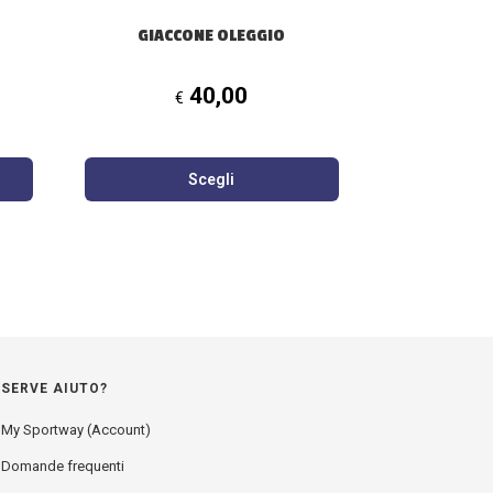
pagina
GIACCONE OLEGGIO
del
prodotto
40,00
€
Scegli
SERVE AIUTO?
My Sportway (Account)
Domande frequenti