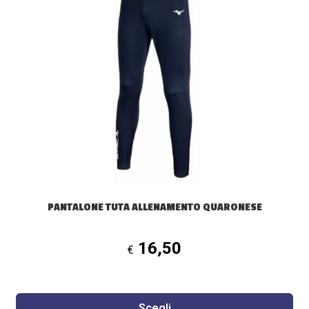
ha
più
varianti.
Le
opzioni
possono
essere
scelte
nella
pagina
del
prodotto
PANTALONE TUTA ALLENAMENTO QUARONESE
16,50
€
Scegli