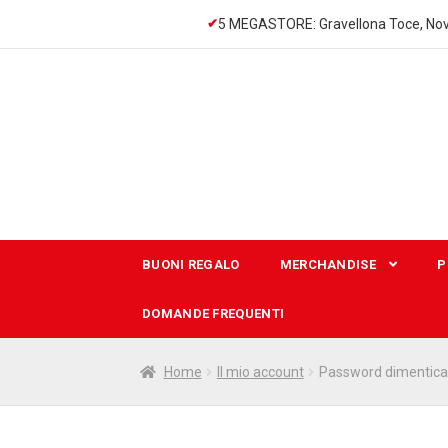
5 MEGASTORE: Gravellona Toce, Nov
Vai
Vai
alla
al
navigazione
contenuto
BUONI REGALO
MERCHANDISE
P
DOMANDE FREQUENTI
Home
Il mio account
Password dimentica