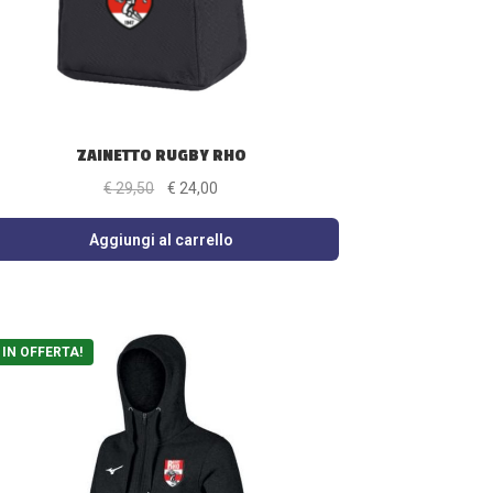
ZAINETTO RUGBY RHO
Il
Il
€
29,50
€
24,00
prezzo
prezzo
originale
attuale
Aggiungi al carrello
era:
è:
€ 29,50.
€ 24,00.
IN OFFERTA!