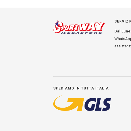
più
varianti.
Le
opzioni
SERVIZI
possono
Dal Lune
essere
scelte
WhatsApp
nella
assisten
pagina
del
prodotto
SPEDIAMO IN TUTTA ITALIA