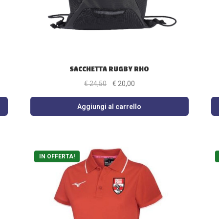
SACCHETTA RUGBY RHO
Il
Il
€
24,50
€
20,00
prezzo
prezzo
originale
attuale
Aggiungi al carrello
era:
è:
€ 24,50.
€ 20,00.
IN OFFERTA!