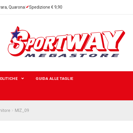
ara, Quarona
|
Spedizione € 9,90
OLITICHE
GUIDA ALLE TAGLIE
nitore
MIZ_09