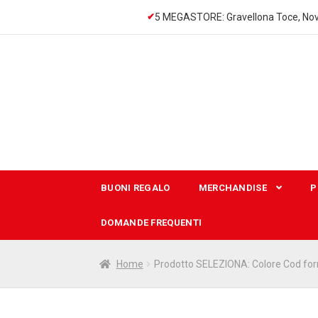
5 MEGASTORE: Gravellona Toce, Nov
Vai
Vai
alla
al
navigazione
contenuto
BUONI REGALO
MERCHANDISE
P
DOMANDE FREQUENTI
Home
Prodotto SELEZIONA: Colore Cod for